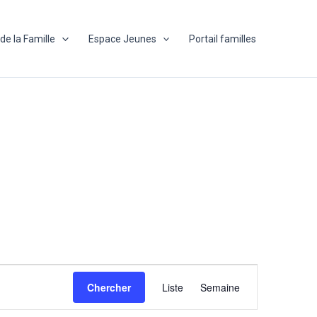
de la Famille
Espace Jeunes
Portail familles
N
Chercher
Liste
Semaine
a
v