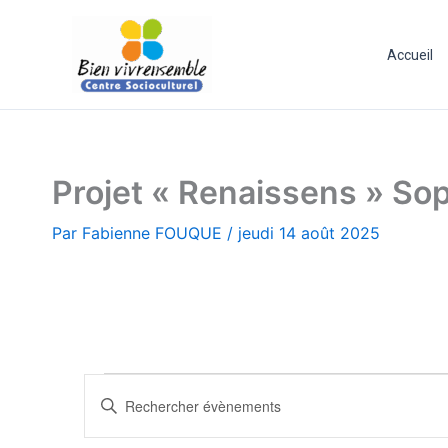
Aller
au
Accueil
contenu
Projet « Renaissens » So
Par
Fabienne FOUQUE
/
jeudi 14 août 2025
Évènements
R
S
e
a
c