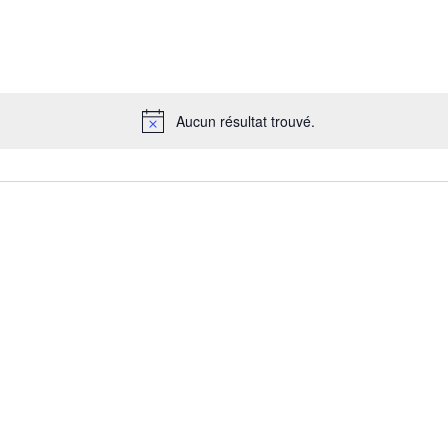
Aucun résultat trouvé.
N
o
t
i
c
e