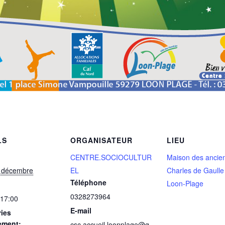
LS
ORGANISATEUR
LIEU
CENTRE.SOCIOCULTUR
Maison des ancien
0 décembre
EL
Charles de Gaull
Téléphone
Loon-Plage
0328273964
 17:00
E-mail
ies
ement:
csc.accueil.loonplage@g