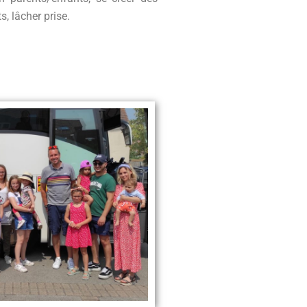
s, l
âcher prise.