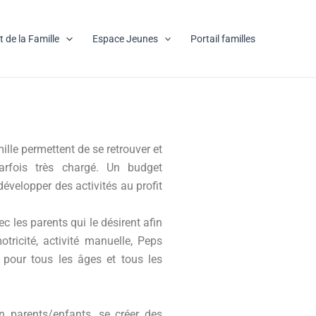
 de la Famille
Espace Jeunes
Portail familles
lle permettent de se retrouver et
arfois très chargé.
Un budget
développer des activités au profit
 les parents qui le désirent afin
tricité, activité manuelle, Peps
) pour tous les âges et tous les
en parents/enfants, se c
réer des