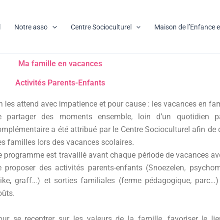
l
Notre asso
Centre Socioculturel
Maison de l’Enfance et
Ma famille en vacances
Activités Parents-Enfants
 les attend avec impatience et pour cause : les vacances en fami
e partager des moments ensemble, loin d’un quotidien p
mplémentaire a été attribué par le Centre Socioculturel afin de 
s familles lors des vacances scolaires.
e programme est travaillé avant chaque période de vacances avec
e proposer des activités parents-enfants (Snoezelen, psychomo
rike, graff…) et sorties familiales (ferme pédagogique, parc…
oûts.
our se recentrer sur les valeurs de la famille,
favoriser le li